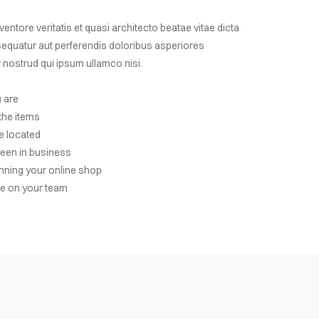
entore veritatis et quasi architecto beatae vitae dicta
nsequatur aut perferendis doloribus asperiores
r nostrud qui ipsum ullamco nisi.
 are
the items
e located
een in business
nning your online shop
e on your team