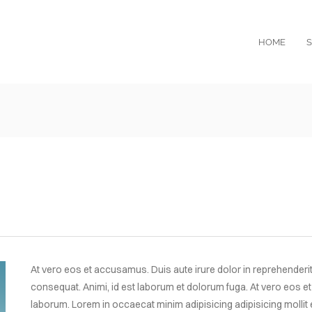
HOME
S
At vero eos et accusamus. Duis aute irure dolor in reprehenderit 
consequat. Animi, id est laborum et dolorum fuga. At vero eos et
laborum. Lorem in occaecat minim adipisicing adipisicing mollit e