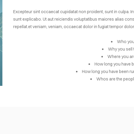
Excepteur sint occaecat cupidatat non proident, sunt in culpa. Inv
sunt explicabo. Ut aut reiciendis voluptatibus maiores alias co
repellat.et veniam, veniam, occaecat dolor in fugiat tempor dolo
Who you
Why you sell 
Where you ar
How long you have b
How long you have been ru
Whos are the peopl