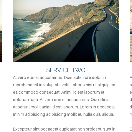
SERVICE TWO
At vero eos et accusamus. Duis aute irure dolor in
A
reprehenderit in voluptate velit. Laboris nisi ut aliquip ex
r
ea commodo consequat. Animi, id est laborum et
e
dolorum fuga. At vero eos et accusamus. Qui officia
d
deserunt mollit anim id est laborum. Lorem in occaecat
d
minim adipisicing adipisicing mollit eu nulla quis aliqua.
m
Excepteur sint occaecat cupidatat non proident, sunt in
E